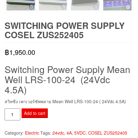
SWITCHING POWER SUPPLY
COSEL ZUS252405
฿
1,950.00
Switching Power Supply Mean
Well LRS-100-24 (24Vdc
4.5A)
สวิทชิ่ง เพาเวอร์ซัพพลาย
Mean Well LRS-100-24 ( 24Vdc 4.5A)
Switching
Add to cart
Power
Supply
Category:
Electric
Tags:
24vdc
,
4A
,
5VDC
,
COSEL ZUS252405
COSEL