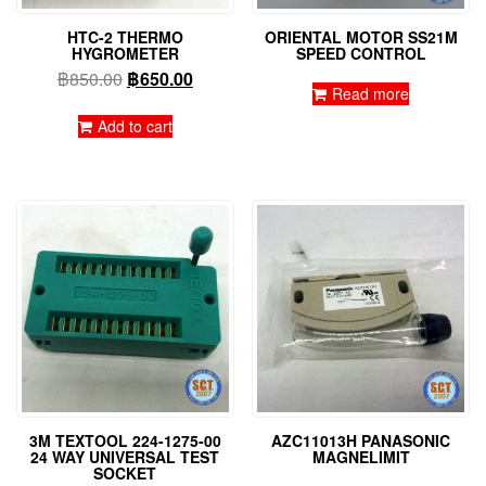
HTC-2 THERMO
ORIENTAL MOTOR SS21M
HYGROMETER
SPEED CONTROL
Original
Current
฿
850.00
฿
650.00
Read more
price
price
was:
is:
Add to cart
฿850.00.
฿650.00.
3M TEXTOOL 224-1275-00
AZC11013H PANASONIC
24 WAY UNIVERSAL TEST
MAGNELIMIT
SOCKET