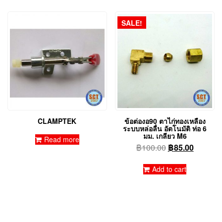
SALE!
CLAMPTEK
ข้อต่องอ90 ตาไก่ทองเหลือง
ระบบหล่อลื่น อัตโนมัติ ท่อ 6
มม. เกลียว M6
Read more
Original
Current
฿
100.00
฿
85.00
price
price
was:
is:
Add to cart
฿100.00.
฿85.00.